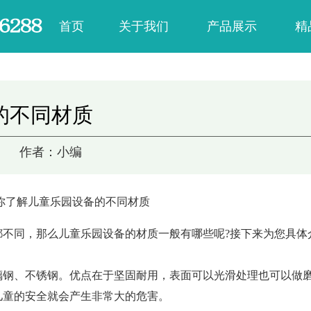
首页
关于我们
产品展示
精
公司简介
淘气堡
公司荣誉
蹦床公园
的不同材质
企业文化
海洋球池
作者：小编
户外非标
带你了解儿童乐园设备的不同材质
都不同，那么儿童乐园设备的材质一般有哪些呢?接下来为您具体
璃钢、不锈钢。优点在于坚固耐用，表面可以光滑处理也可以做
儿童的安全就会产生非常大的危害。