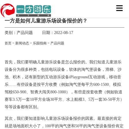
一方是如何儿童游乐场设备报价的？
类别：产品问题 日期：2022-08-17
首页
>
新闻动态
>
乐园指南
>
产品问题
首先，我们要明确儿童游乐设备是怎么报价的。我们知道儿童游乐
设备分为很多种类，包括电玩设备，软体的淘气堡设备，滑梯、沙
池、积木，还有新型的互动游乐设备iPlayground互动游戏，移动音
乐……有些设备是按平方收费（例如淘气堡每平方600-1500、模拟
驾校650-900、智勇大闯关800-1000），有些是按套收费（例如轨道
赛车3.5万一套10平方全场30平方、水上航模3、5万一套30-50平方）
等等设备都有区别。
其次，我们要知道影响儿童游乐场设备报价的因素。最直接的肯定
就是场地面积大小了，100平的淘气堡和50平的淘气堡设备报价肯定