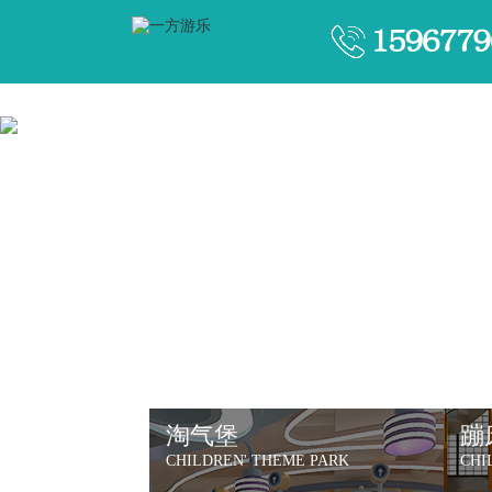
淘气堡
蹦
CHILDREN' THEME PARK
CHI