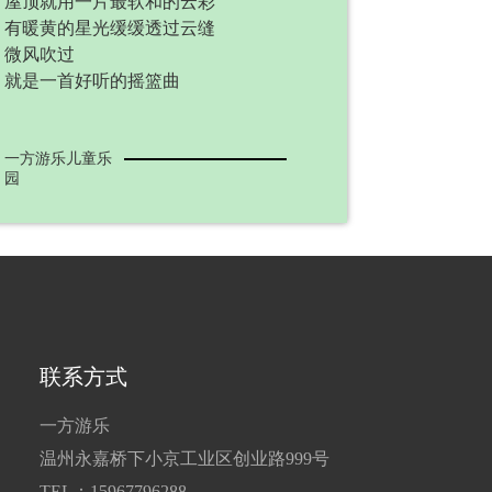
屋顶就用一片最软和的云彩
有暖黄的星光缓缓透过云缝
微风吹过
就是一首好听的摇篮曲
一方游乐儿童乐
园
联系方式
一方游乐
温州永嘉桥下小京工业区创业路999号
TEL：15967796288