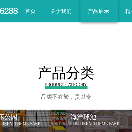
首页
关于我们
产品展示
精
公司简介
淘气堡
公司荣誉
蹦床公园
企业文化
海洋球池
产品分类
户外非标
PRODUCT CATEGORY
品类不在繁，贵以专
床公园
海洋球池
LDREN' THEME PARK
CHILDREN' THEME PARK