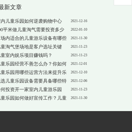
最新文章
室内儿童乐园如何逆袭购物中心
2021-12-16
100平米做儿童淘气需要投资多少
2022-01-10
钱？
商场内适合的儿童游乐设备有哪些
2021-11-30
?
儿童淘气堡场地是客户选址关键
2021-11-23
儿童室内娱乐项目赚钱吗？
2021-11-23
儿童乐园经营不善怎么办？你如何
2021-12-01
解决
儿童乐园用哪些运营方法来提升乐
2021-12-10
园的人气呢？
挑选儿童乐园设备需要具备哪些特
2021-12-06
点？
如何投资开一家室内儿童游乐园
2021-11-23
儿童乐园如何做好宣传工作？儿童
2021-11-30
游乐场营销方法有哪些？