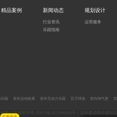
精品案例
新闻动态
规划设计
行业资讯
运营服务
乐园指南
内乐园
室外运动拓展
室外无动力乐园
百万球池
室内淘气堡
室
设备集团有限公司 版权所有
浙ICP备2022006000号-2
温州森鼎网络建站