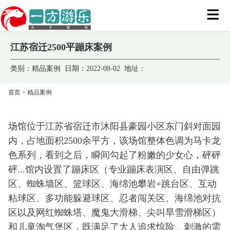
江苏宿迁2500平蹦床案例
类别：精品案例 日期：2022-08-02 地址：
首页
>
精品案例
场馆位于江苏省宿迁市沐阳县豪园小区东门斜对面园
内，占地面积2500余平方，该场馆整体色调为马卡龙
色系列，看到之后，瞬间勾起了粉嫩的少女心，砰砰
砰...馆内设置了蹦床区（专业蹦床表演区、自由弹跳
区、蜘蛛墙区、篮球区、海绵池攀岩+跳台区、互动
粘球区、多功能躲避球区、忍者闯关区、海绵池对抗
区以及网红蜘蛛塔、魔鬼大滑梯、尖叫旱雪滑梯区）
和儿童淘气堡区，既满足了大人追求惊险、刺激的需